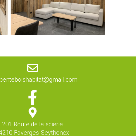
penteboishabitat@gmail.com
201 Route de la scierie
4210 Faverges-Seythenex