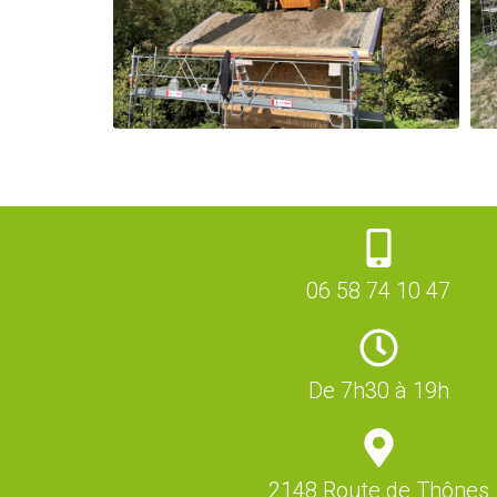
06 58 74 10 47
De 7h30 à 19h
2148 Route de Thônes