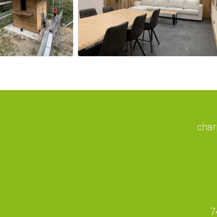
char
7